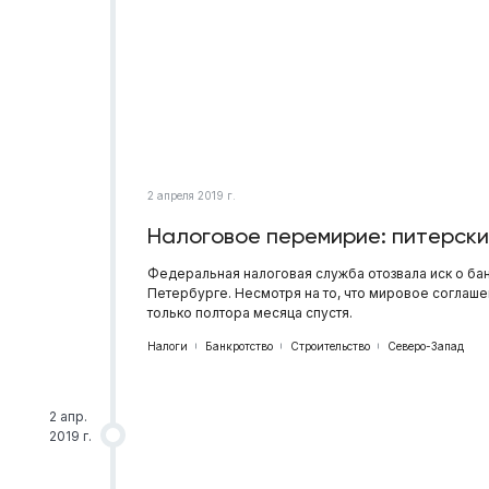
2 апреля 2019 г.
Налоговое перемирие: питерск
Федеральная налоговая служба отозвала иск о ба
Петербурге. Несмотря на то, что мировое соглаш
только полтора месяца спустя.
Налоги
Банкротство
Строительство
Северо-Запад
2 апр.
2019 г.