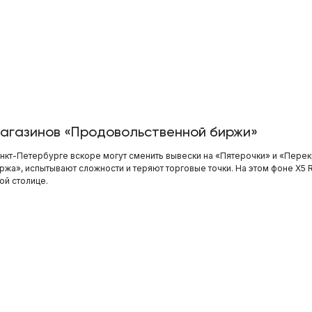
 магазинов «Продовольственной биржи»
нкт-Петербурге вскоре могут сменить вывески на «Пятерочки» и «Перек
а», испытывают сложности и теряют торговые точки. На этом фоне X5 R
ой столице.