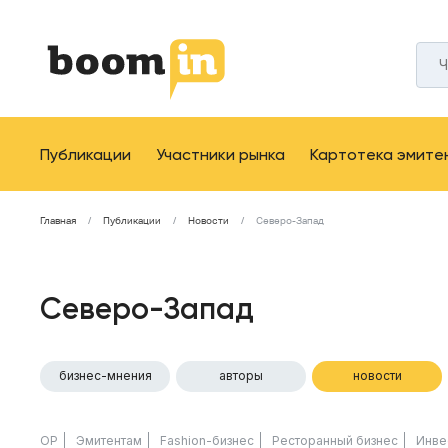
Публикации
Участники рынка
Картотека эмите
Главная
Публикации
Новости
Северо-Запад
Северо-Запад
бизнес-мнения
авторы
новости
ОР
Эмитентам
Fashion-бизнес
Ресторанный бизнес
Инве