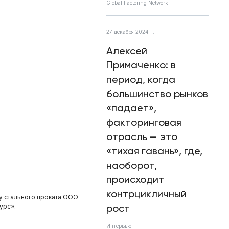
Global Factoring Network
27 декабря 2024 г.
Алексей
Примаченко: в
период, когда
большинство рынков
«падает»,
факторинговая
отрасль — это
«тихая гавань», где,
наоборот,
происходит
контрцикличный
у стального проката ООО
рост
урс».
Интервью