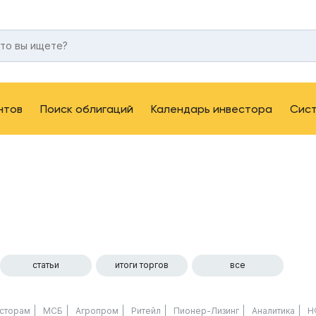
нтов
Поиск облигаций
Календарь инвестора
Сис
статьи
итоги торгов
все
сторам
МСБ
Агропром
Ритейл
Пионер-Лизинг
Аналитика
Н