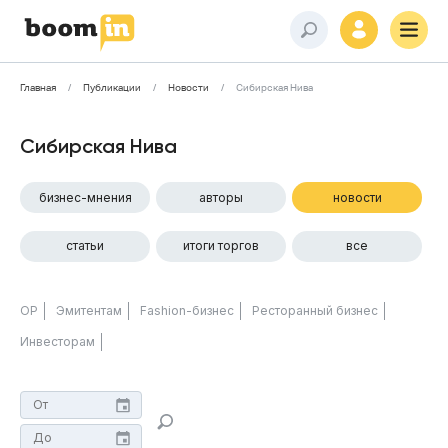
Главная
Публикации
Новости
Сибирская Нива
Сибирская Нива
бизнес-мнения
авторы
новости
статьи
итоги торгов
все
ОР
Эмитентам
Fashion-бизнес
Ресторанный бизнес
Инвесторам