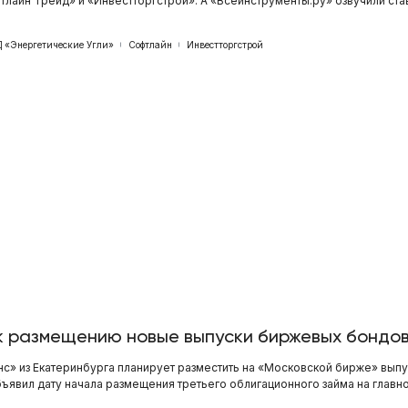
лайн Трейд» и «Инвестторгстрой». А «Всеинструменты.ру» озвучили ста
Д «Энергетические Угли»
Софтлайн
Инвестторгстрой
 к размещению новые выпуски биржевых бондо
с» из Екатеринбурга планирует разместить на «Московской бирже» выпу
бъявил дату начала размещения третьего облигационного займа на главн