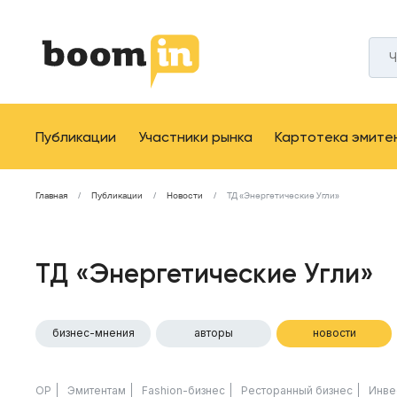
Публикации
Участники рынка
Картотека эмите
Главная
Публикации
Новости
ТД «Энергетические Угли»
ТД «Энергетические Угли»
бизнес-мнения
авторы
новости
ОР
Эмитентам
Fashion-бизнес
Ресторанный бизнес
Инве