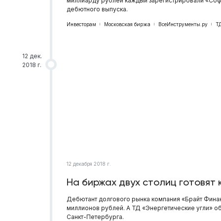
миллиарду рублей каждый зарегистрировали «Софт
дебютного выпуска.
Инвесторам
Московская биржа
ВсеИнструменты.ру
Т
12 дек.
2018 г.
12 декабря 2018 г.
На биржах двух столиц готовят
Дебютант долгового рынка компания «Брайт Финан
миллионов рублей. А ТД «Энергетические угли» о
Санкт-Петербурга.