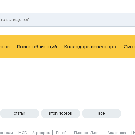
нтов
Поиск облигаций
Календарь инвестора
Сис
статьи
итоги торгов
все
сторам
МСБ
Агропром
Ритейл
Пионер-Лизинг
Аналитика
Н