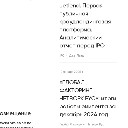
Jetlend. Первая
публичная
краудлендинговая
платформа.
Аналитический
отчет перед IPO
IPO
ДжетЛенд
10 января 2025 г.
«ГЛОБАЛ
ФАКТОРИНГ
НЕТВОРК РУС»: итоги
работы эмитента за
 размещение
декабрь 2024 год
ыпуски объемом по
Глобал Факторинг Нетворк Рус