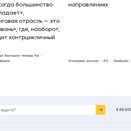
когда большинство
направлениях
падает»,
говая отрасль — это
авань», где, наоборот,
дит контрцикличный
бал Факторинг Нетворк Рус
Network
Юнисервис капитал
IPO
Ламбумиз
€ 88.90