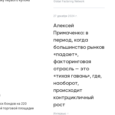
вку первого купона
Global Factoring Network
27 декабря 2024 г.
Алексей
Примаченко: в
период, когда
большинство рынков
«падает»,
факторинговая
отрасль — это
«тихая гавань», где,
наоборот,
происходит
в
контрцикличный
рост
ск бондов на 220
ой торговой площадке
Интервью