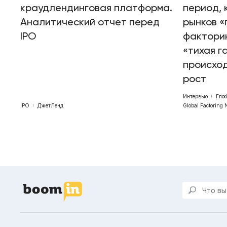
краудлендинговая платформа.
период, 
Аналитический отчет перед
рынков «
IPO
факторин
«тихая г
происхо
рост
Интервью
Гло
IPO
ДжетЛенд
Global Factoring 