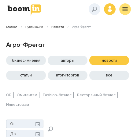
Главная
Публикации
Новости
Агро-Фрегат
Агро-Фрегат
бизнес-мнения
авторы
новости
статьи
итоги торгов
все
ОР
Эмитентам
Fashion-бизнес
Ресторанный бизнес
Инвесторам