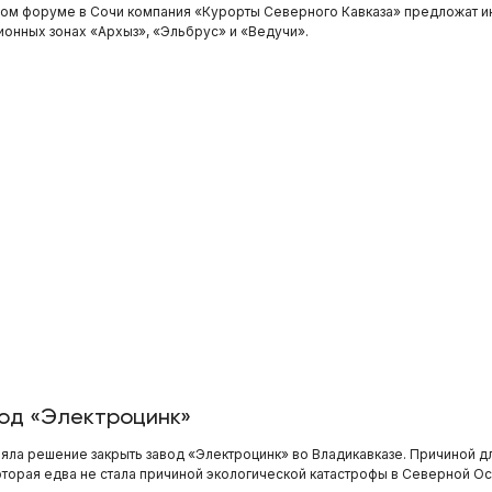
ом форуме в Сочи компания «Курорты Северного Кавказа» предложат ин
ионных зонах «Архыз», «Эльбрус» и «Ведучи».
вод «Электроцинк»
яла решение закрыть завод «Электроцинк» во Владикавказе. Причиной д
которая едва не стала причиной экологической катастрофы в Северной Ос