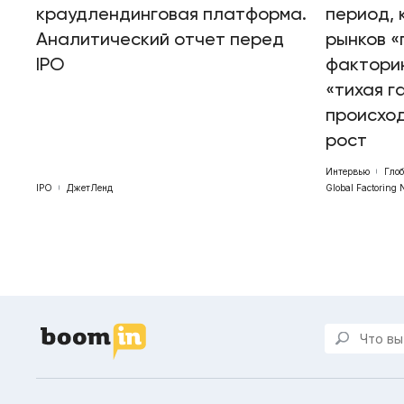
краудлендинговая платформа.
период, 
Аналитический отчет перед
рынков «
IPO
факторин
«тихая г
происхо
рост
Интервью
Гло
IPO
ДжетЛенд
Global Factoring 