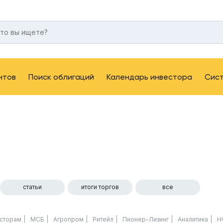
нтов
Поиск облигаций
Календарь инвестора
Сис
статьи
итоги торгов
все
сторам
МСБ
Агропром
Ритейл
Пионер-Лизинг
Аналитика
Н