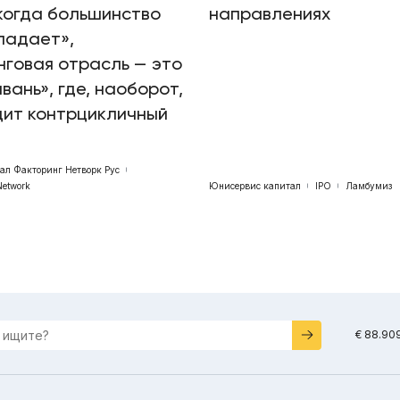
когда большинство
направлениях
падает»,
говая отрасль — это
авань», где, наоборот,
дит контрцикличный
бал Факторинг Нетворк Рус
Network
Юнисервис капитал
IPO
Ламбумиз
€ 88.90