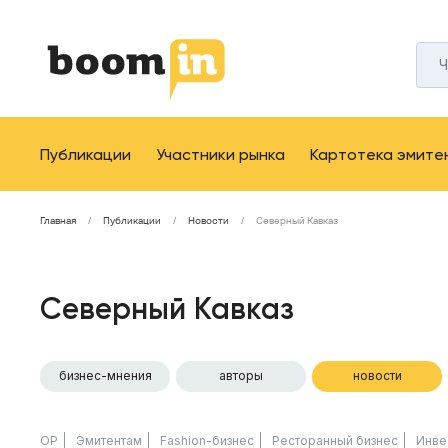
Публикации
Участники рынка
Картотека эмите
Главная
Публикации
Новости
Северный Кавказ
Северный Кавказ
бизнес-мнения
авторы
новости
ОР
Эмитентам
Fashion-бизнес
Ресторанный бизнес
Инве