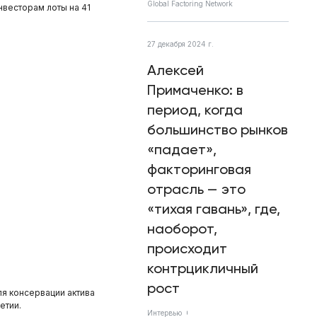
Global Factoring Network
весторам лоты на 41
27 декабря 2024 г.
Алексей
Примаченко: в
период, когда
большинство рынков
«падает»,
факторинговая
отрасль — это
«тихая гавань», где,
наоборот,
происходит
контрцикличный
рост
ля консервации актива
етии.
Интервью