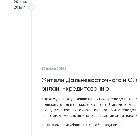
29 ноя.
2018 г.
29 ноября 2018 г.
Жители Дальневосточного и Сиб
онлайн-кредитованию
К такому выводу пришли аналитики исследователь
пользователей в социальных сетях. Данные компа
рынку финансовых технологий в России. Исследо
с алгоритмами семантического, сентимент и психом
Инвесторам
СМСФинанс
Онлайн-кредитование