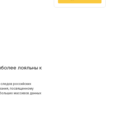
иболее лояльны к
 следов российских
ования, посвященному
 больших массивов данных