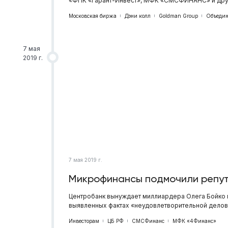
«ФПК «Гарант-Инвест», МФК «СМСФИНАНС» и друг
Московская биржа
Дэни колл
Goldman Group
Объедин
7 мая
2019 г.
7 мая 2019 г.
Микрофинансы подмочили репут
Центробанк вынуждает миллиардера Олега Бойко п
выявленных фактах «неудовлетворительной делов
Инвесторам
ЦБ РФ
СМСФинанс
МФК «4Финанс»