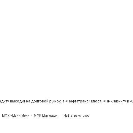
дит» выходит на долговой рынок, а «Нафтатранс Плюс», «ПР-Лизинг» и
МФК «Мани Мен»
МФК Мигкредит
Нафтатранс плюс