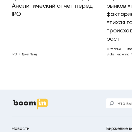
Аналитический отчет перед
рынков «
IPO
факторин
«тихая г
происхо
рост
Интервью
Гло
IPO
ДжетЛенд
Global Factoring 
Новости
Биржевые к