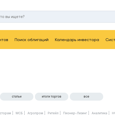
нтов
Поиск облигаций
Календарь инвестора
Сис
статьи
итоги торгов
все
сторам
МСБ
Агропром
Ритейл
Пионер-Лизинг
Аналитика
Н