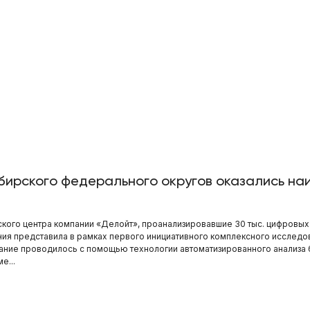
ирского федерального округов оказались на
ского центра компании «Делойт», проанализировавшие 30 тыс. цифровых
ния представила в рамках первого инициативного комплексного исслед
вание проводилось с помощью технологии автоматизированного анализа
е...