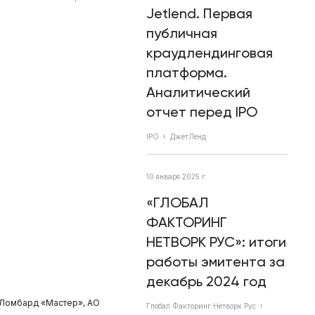
Jetlend. Первая
публичная
краудлендинговая
платформа.
Аналитический
отчет перед IPO
IPO
ДжетЛенд
10 января 2025 г.
«ГЛОБАЛ
ФАКТОРИНГ
НЕТВОРК РУС»: итоги
работы эмитента за
декабрь 2024 год
«Ломбард «Мастер», АО
Глобал Факторинг Нетворк Рус