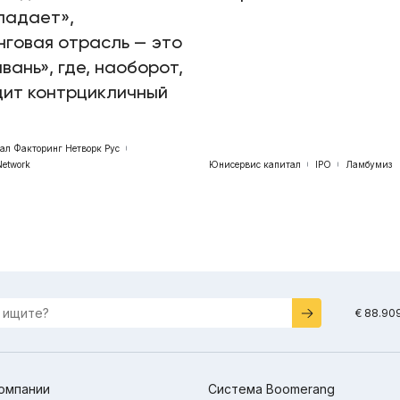
падает»,
говая отрасль — это
авань», где, наоборот,
дит контрцикличный
бал Факторинг Нетворк Рус
Network
Юнисервис капитал
IPO
Ламбумиз
€ 88.90
омпании
Система Boomerang