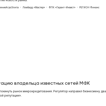
ие новости рынка.
ениеАгроЭлита
Ломбард «Мастер»
ФПК «Гарант-Инвест»
РЕГИОН Финанс
ацию владельца известных сетей МФК
окинуть рынок микрокредитования. Регулятор направил бизнесмену два
ой репутации».