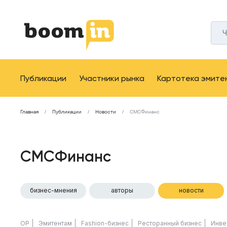
Публикации
Участники рынка
Картотека эмите
Главная
Публикации
Новости
СМСФинанс
СМСФинанс
бизнес-мнения
авторы
новости
ОР
Эмитентам
Fashion-бизнес
Ресторанный бизнес
Инве