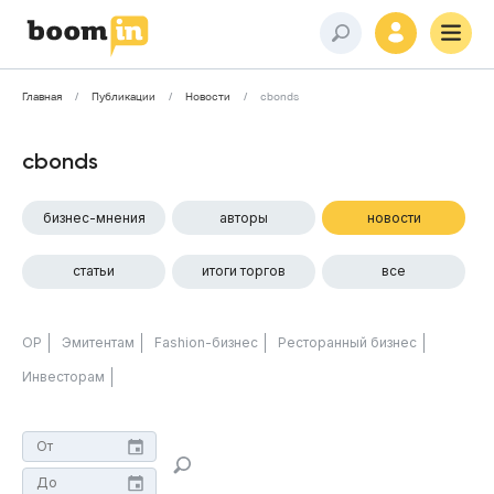
Главная
Публикации
Новости
cbonds
cbonds
бизнес-мнения
авторы
новости
статьи
итоги торгов
все
ОР
Эмитентам
Fashion-бизнес
Ресторанный бизнес
Инвесторам