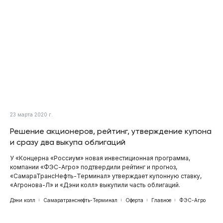
23 марта 2020 г.
Решение акционеров, рейтинг, утверждение купона
и сразу два выкупа облигаций
У «Концерна «Россиум» новая инвестиционная программа,
компании «ФЭС-Агро» подтвердили рейтинг и прогноз,
«СамараТрансНефть-Терминал» утверждает купонную ставку,
«Агронова-Л» и «Дэни колл» выкупили часть облигаций.
Дэни колл
Самаратранснефть-Терминал
Оферта
Главное
ФЭС-Агро