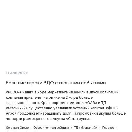
31 июля 2019 г.
Большие игроки ВДО с главными событиями
«РЕСО-Лизинг» в ходе маркетинга изменили выпуск облигаций,
компания привлечет на рынке на 2 млрд больше
запланированного. Красноярские эмитенты «ОАЭ» и ТД
«Мясничий» существенно увеличили уставный капитал. «ФЭС-
Агро» продолжает наращивать долг. Газпромбанк выкупил больше
четверти размещенного выпуска «Сэтл групп».
Goldman Group
ОбъединениеАгроЭлита
ТД «Мясничий»
Главное