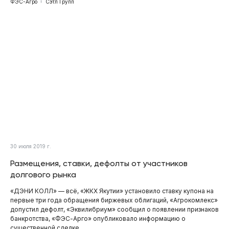
ФЭС-Агро
Сэтл Групп
30 июля 2019 г.
Размещения, ставки, дефолты от участников
долгового рынка
«ДЭНИ КОЛЛ» — всё, «ЖКХ Якутии» установило ставку купона на
первые три года обращения биржевых облигаций, «Агрокомлекс»
допустил дефолт, «Эквилибриум» сообщил о появлении признаков
банкротства, «ФЭС-Арго» опубликовало информацию о
существенной сделке.