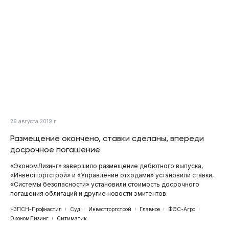
29 августа 2019 г.
Размещение окончено, ставки сделаны, впереди
досрочное погашение
«ЭкономЛизинг» завершило размещение дебютного выпуска,
«Инвестторгстрой» и «Управление отходами» установили ставки,
«Системы безопасности» установили стоимость досрочного
погашения облигаций и другие новости эмитентов.
ЧЗПСН-Профнастил
Суд
Инвестторгстрой
Главное
ФЭС-Агро
ЭкономЛизинг
Ситиматик