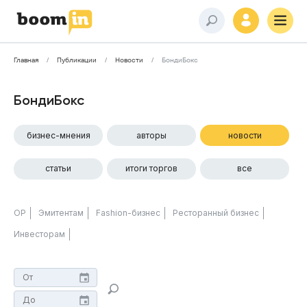
Главная
Публикации
Новости
БондиБокс
БондиБокс
бизнес-мнения
авторы
новости
статьи
итоги торгов
все
ОР
Эмитентам
Fashion-бизнес
Ресторанный бизнес
Инвесторам