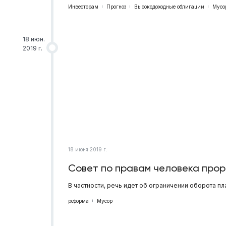
Инвесторам
Прогноз
Высокодоходные облигации
Мусо
18 июн.
2019 г.
18 июня 2019 г.
Совет по правам человека про
В частности, речь идет об ограничении оборота пл
реформа
Мусор