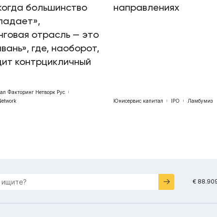
когда большинство
направлениях
падает»,
говая отрасль — это
авань», где, наоборот,
дит контрцикличный
бал Факторинг Нетворк Рус
Network
Юнисервис капитал
IPO
Ламбумиз
€ 88.90