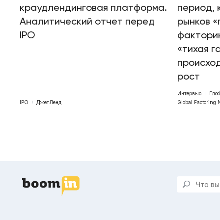
краудлендинговая платформа.
период, 
Аналитический отчет перед
рынков «
IPO
факторин
«тихая г
происхо
рост
Интервью
Гло
IPO
ДжетЛенд
Global Factoring 