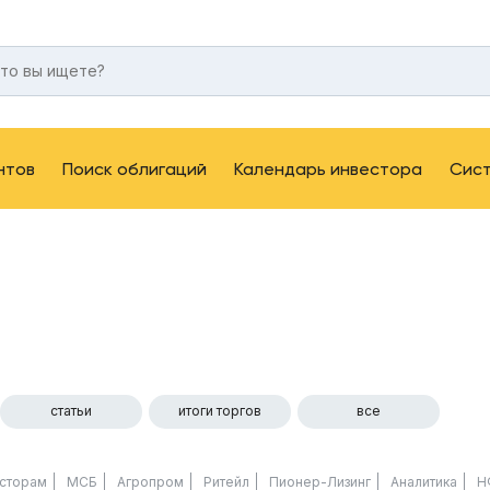
нтов
Поиск облигаций
Календарь инвестора
Сис
статьи
итоги торгов
все
сторам
МСБ
Агропром
Ритейл
Пионер-Лизинг
Аналитика
Н