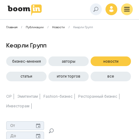
Главная
Публикации
Новости
Кеарли Групп
Кеарли Групп
бизнес-мнения
авторы
новости
статьи
итоги торгов
все
ОР
Эмитентам
Fashion-бизнес
Ресторанный бизнес
Инвесторам