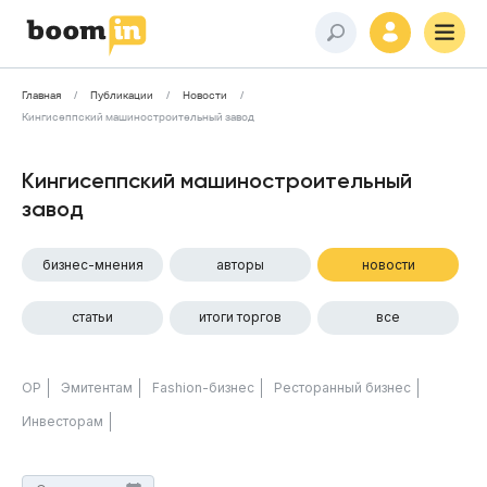
Главная
Публикации
Новости
Кингисеппский машиностроительный завод
Кингисеппский машиностроительный
завод
бизнес-мнения
авторы
новости
статьи
итоги торгов
все
ОР
Эмитентам
Fashion-бизнес
Ресторанный бизнес
Инвесторам