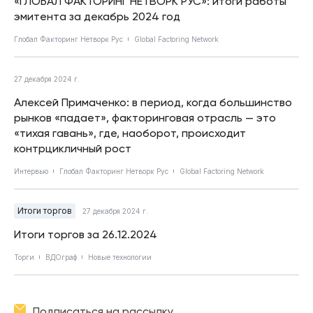
«ГЛОБАЛ ФАКТОРИНГ НЕТВОРК РУС»: итоги работы
эмитента за декабрь 2024 год
Глобал Факторинг Нетворк Рус
Global Factoring Network
27 декабря 2024 г.
Алексей Примаченко: в период, когда большинство
рынков «падает», факторинговая отрасль — это
«тихая гавань», где, наоборот, происходит
контрцикличный рост
Интервью
Глобал Факторинг Нетворк Рус
Global Factoring Network
Итоги торгов
27 декабря 2024 г.
Итоги торгов за 26.12.2024
Торги
ВДОграф
Новые технологии
Подписаться на рассылку