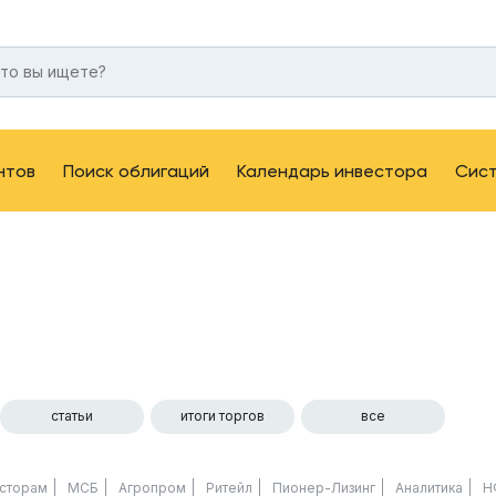
нтов
Поиск облигаций
Календарь инвестора
Сис
статьи
итоги торгов
все
сторам
МСБ
Агропром
Ритейл
Пионер-Лизинг
Аналитика
Н