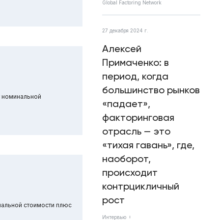
Global Factoring Network
27 декабря 2024 г.
Алексей
Примаченко: в
период, когда
большинство рынков
т номинальной
«падает»,
факторинговая
отрасль — это
«тихая гавань», где,
наоборот,
происходит
контрцикличный
рост
нальной стоимости плюс
Интервью