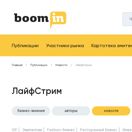
Публикации
Участники рынка
Картотека эмите
Главная
Публикации
Новости
ЛайфСтрим
ЛайфСтрим
бизнес-мнения
авторы
новости
ОР
Эмитентам
Fashion-бизнес
Ресторанный бизнес
Инве