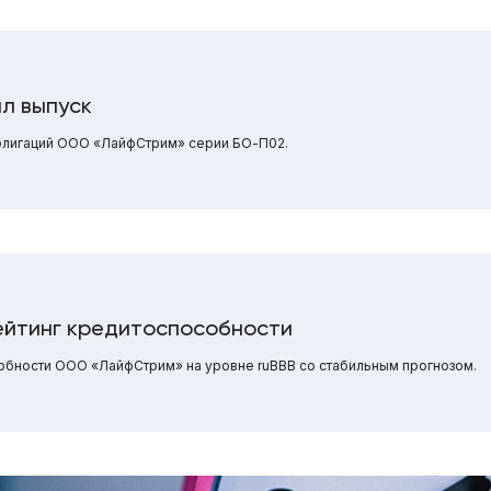
л выпуск
блигаций ООО «ЛайфСтрим» серии БО-П02.
йтинг кредитоспособности
обности ООО «ЛайфСтрим» на уровне ruBBB со стабильным прогнозом.