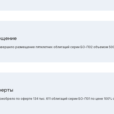
ещение
вершило размещение пятилетних облигаций серии БО-П02 объемом 500
ферты
обрело по оферте 134 тыс. 611 облигаций серии БО-П01 по цене 100% о