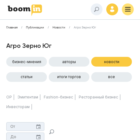
Главная
Публикации
Новости
Агро Зерно Юг
Агро Зерно Юг
бизнес-мнения
авторы
новости
статьи
итоги торгов
все
ОР
Эмитентам
Fashion-бизнес
Ресторанный бизнес
Инвесторам