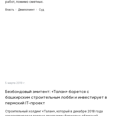
работ, помимо сметных.
Власть
Девелопмент
Суд
5 марта 2019 г.
Безбондовый эмитент: «Талан» борется с
башкирским строительным лобби и инвестирует в
пермский IT-проект
Строительный холдинг «Талан», который в декабре 2018 года
зарегистрировал первую программу биржевых облигаций