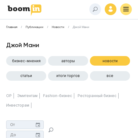
Главная
Публикации
Новости
Джой Мани
Джой Мани
бизнес-мнения
авторы
новости
статьи
итоги торгов
все
ОР
Эмитентам
Fashion-бизнес
Ресторанный бизнес
Инвесторам