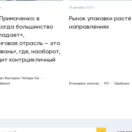
г.
18 декабря 2024 г.
Примаченко: в
Рынок упаковки растё
когда большинство
направлениях
падает»,
говая отрасль — это
авань», где, наоборот,
дит контрцикличный
бал Факторинг Нетворк Рус
Network
Юнисервис капитал
IPO
Ламбумиз