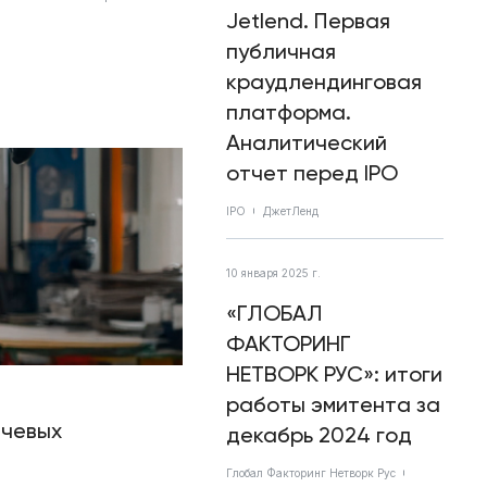
Jetlend. Первая
публичная
краудлендинговая
платформа.
Аналитический
отчет перед IPO
IPO
ДжетЛенд
10 января 2025 г.
«ГЛОБАЛ
ФАКТОРИНГ
НЕТВОРК РУС»: итоги
работы эмитента за
ючевых
декабрь 2024 год
Глобал Факторинг Нетворк Рус