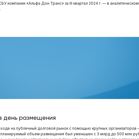
У компании «Альфа Дон Транс» за III квартал 2024 г. — в аналитическо
.
в день размещения
ыходе на публичный долговой рынок с помощью крупных организаторов 
ам планируемый объем размещения был уменьшен с 3 млрд до 500 млн ру