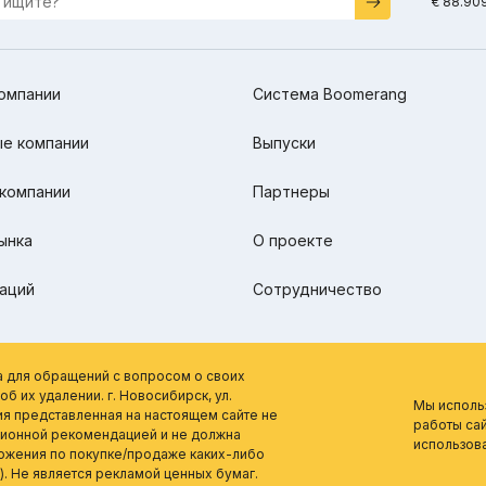
€ 88.90
омпании
Система Boomerang
е компании
Выпуски
компании
Партнеры
ынка
О проекте
аций
Сотрудничество
а для обращений с вопросом о своих
б их удалении. г. Новосибирск, ул.
Мы исполь
ия представленная на настоящем сайте не
работы сай
ционной рекомендацией и не должна
использов
ложения по покупке/продаже каких-либо
). Не является рекламой ценных бумаг.