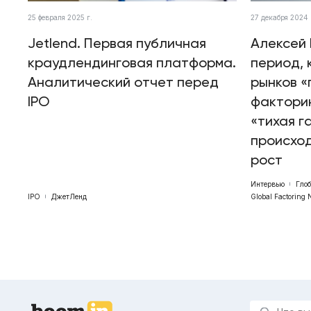
25 февраля 2025 г.
27 декабря 2024 
Jetlend. Первая публичная
Алексей 
краудлендинговая платформа.
период, 
Аналитический отчет перед
рынков «
IPO
факторин
«тихая г
происхо
рост
Интервью
Гло
IPO
ДжетЛенд
Global Factoring 