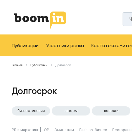
Публикации
Участники рынка
Картотека эмите
Главная
Публикации
Долгосрок
Долгосрок
бизнес-мнения
авторы
новости
PR и маркетинг
ОР
Эмитентам
Fashion-бизнес
Ресторанн