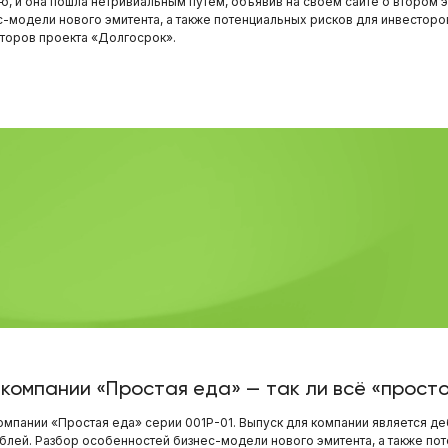
 и она пошла нетривиальным путем, объявив на своем сайте о втором эт
с-модели нового эмитента, а также потенциальных рисков для инвесторо
торов проекта «Долгосрок».
омпании «Простая еда» — так ли всё «прост
компании «Простая еда» серии 001Р-01. Выпуск для компании является д
блей. Разбор особенностей бизнес-модели нового эмитента, а также пот