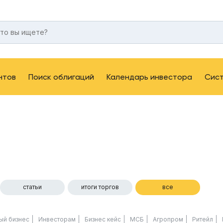
нтов
Поиск облигаций
Календарь инвестора
Сис
статьи
итоги торгов
все
ый бизнес
Инвесторам
Бизнес кейс
МСБ
Агропром
Ритейл