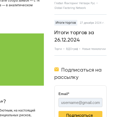
апе сбора заявок — с 14
Глобал Факторинг Нетворк Рус
в — в аналитическом
Global Factoring Network
Итоги торгов
27 декабря 2024 г.
Итоги торгов за
26.12.2024
Торги
ВДОграф
Новые технологии
Подписаться на
рассылку
Email
*
о»?
ебютным, на настоящий
Подписаться
енциальных рисков,