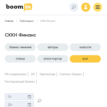
Главная
Публикации
СККН Финанс
СККН Финанс
бизнес-мнения
авторы
новости
статьи
итоги торгов
все
PR и маркетинг
ОР
Эмитентам
Fashion-бизнес
Ресторанный бизнес