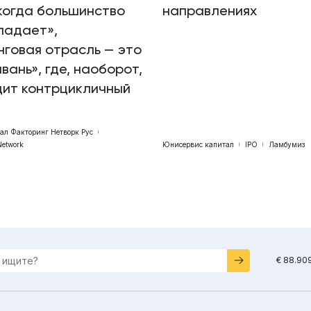
когда большинство
направлениях
падает»,
говая отрасль — это
авань», где, наоборот,
дит контрцикличный
бал Факторинг Нетворк Рус
Network
Юнисервис капитал
IPO
Ламбумиз
€ 88.90