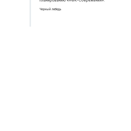
планированию «НФК-Сбережения».
Черный лебедь