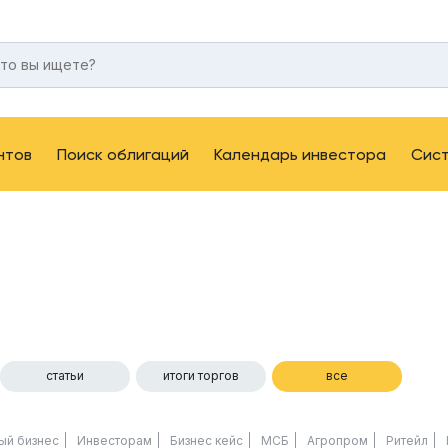
нтов
Поиск облигаций
Календарь инвестора
Сис
статьи
итоги торгов
все
ый бизнес
Инвесторам
Бизнес кейс
МСБ
Агропром
Ритейл