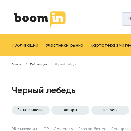
Публикации
Участники рынка
Картотека эмите
Главная
Публикации
Черный лебедь
Черный лебедь
бизнес-мнения
авторы
новости
PR и маркетинг
ОР
Эмитентам
Fashion-бизнес
Ресторанн