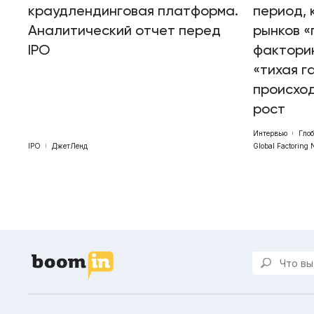
краудлендинговая платформа.
период, 
Аналитический отчет перед
рынков «
IPO
факторин
«тихая г
происхо
рост
Интервью
Гло
IPO
ДжетЛенд
Global Factoring 