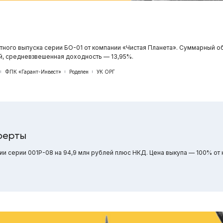
тного выпуска серии БО-01 от компании «Чистая Планета». Суммарный о
ей, средневзвешенная доходность — 13,95%.
ФПК «Гарант-Инвест»
Роделен
УК ОРГ
ферты
и серии 001Р-08 на 94,9 млн рублей плюс НКД. Цена выкупа — 100% от