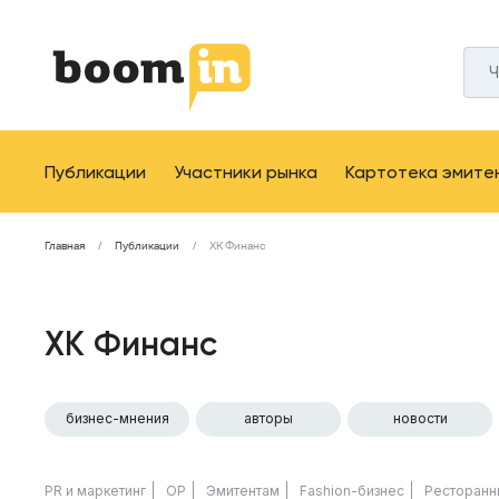
Публикации
Участники рынка
Картотека эмите
Главная
Публикации
ХК Финанс
ХК Финанс
бизнес-мнения
авторы
новости
PR и маркетинг
ОР
Эмитентам
Fashion-бизнес
Ресторанн