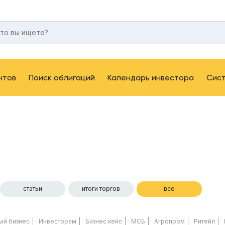
нтов
Поиск облигаций
Календарь инвестора
Сис
статьи
итоги торгов
все
ый бизнес
Инвесторам
Бизнес кейс
МСБ
Агропром
Ритейл