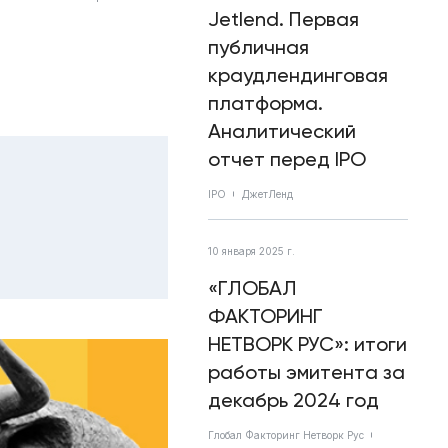
Jetlend. Первая
публичная
краудлендинговая
платформа.
Аналитический
отчет перед IPO
IPO
ДжетЛенд
10 января 2025 г.
«ГЛОБАЛ
ФАКТОРИНГ
НЕТВОРК РУС»: итоги
работы эмитента за
декабрь 2024 год
Глобал Факторинг Нетворк Рус