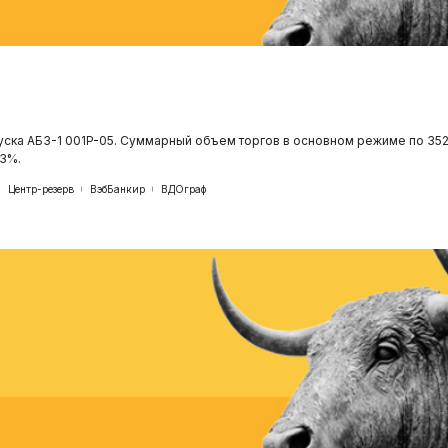
уска АБЗ-1 001P-05. Суммарный объем торгов в основном режиме по 352
53%.
Центр-резерв
ВэбБанкир
ВДОграф