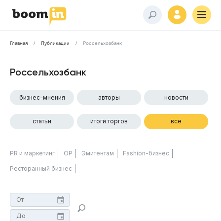
Главная
Публикации
Россельхозбанк
Россельхозбанк
бизнес-мнения
авторы
новости
статьи
итоги торгов
все
PR и маркетинг
ОР
Эмитентам
Fashion-бизнес
Ресторанный бизнес