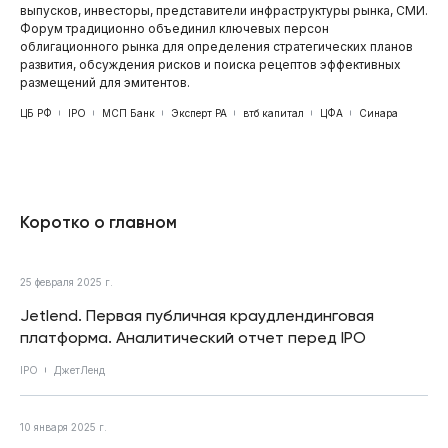
выпусков, инвесторы, представители инфраструктуры рынка, СМИ.
Форум традиционно объединил ключевых персон
облигационного рынка для определения стратегических планов
развития, обсуждения рисков и поиска рецептов эффективных
размещений для эмитентов.
ЦБ РФ
IPO
МСП Банк
Эксперт РА
втб капитал
ЦФА
Синара
Коротко о главном
25 февраля 2025 г.
Jetlend. Первая публичная краудлендинговая
платформа. Аналитический отчет перед IPO
IPO
ДжетЛенд
10 января 2025 г.