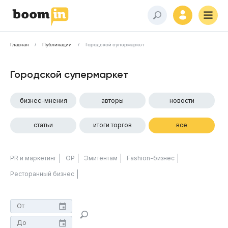
Главная
Публикации
Городской супермаркет
Городской супермаркет
бизнес-мнения
авторы
новости
статьи
итоги торгов
все
PR и маркетинг
ОР
Эмитентам
Fashion-бизнес
Ресторанный бизнес