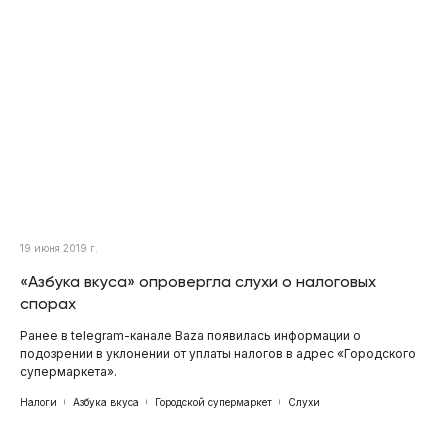
19 июня 2019 г.
«Азбука вкуса» опровергла слухи о налоговых
спорах
Ранее в telegram-канале Baza появилась информации о
подозрении в уклонении от уплаты налогов в адрес «Городского
супермаркета».
Налоги
Азбука вкуса
Городской супермаркет
Слухи