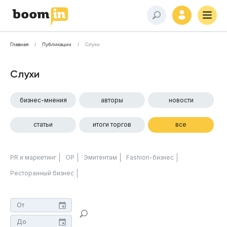
Главная
Публикации
Слухи
Слухи
бизнес-мнения
авторы
новости
статьи
итоги торгов
все
PR и маркетинг
ОР
Эмитентам
Fashion-бизнес
Ресторанный бизнес