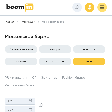
Главная
Публикации
Московская биржа
Московская биржа
бизнес-мнения
авторы
новости
статьи
итоги торгов
все
PR и маркетинг
ОР
Эмитентам
Fashion-бизнес
Ресторанный бизнес