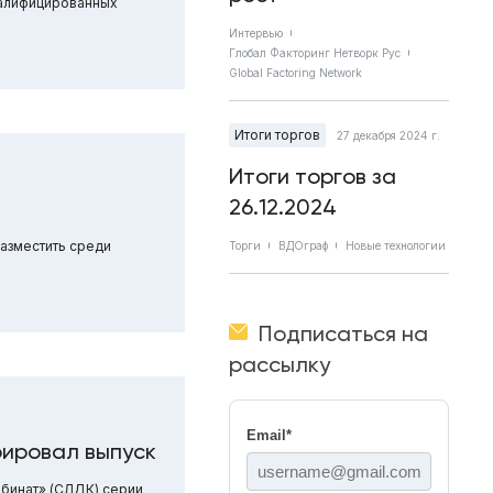
валифицированных
Интервью
Глобал Факторинг Нетворк Рус
Global Factoring Network
Итоги торгов
27 декабря 2024 г.
Итоги торгов за
26.12.2024
азместить среди
Торги
ВДОграф
Новые технологии
Подписаться на
рассылку
Email
*
ировал выпуск
бинат» (СЛДК) серии