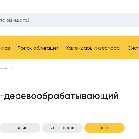
нтов
Поиск облигаций
Календарь инвестора
Сис
 комбинат
о-деревообрабатывающий
статьи
итоги торгов
все