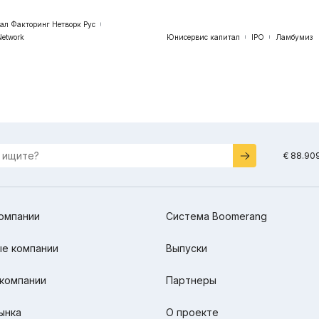
бал Факторинг Нетворк Рус
Network
Юнисервис капитал
IPO
Ламбумиз
€ 88.90
омпании
Система Boomerang
е компании
Выпуски
компании
Партнеры
ынка
О проекте