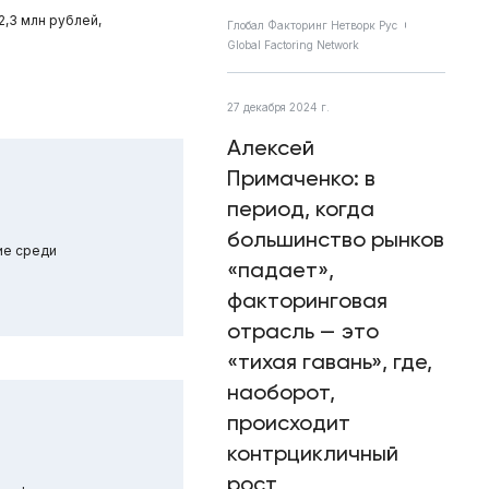
,3 млн рублей,
Глобал Факторинг Нетворк Рус
Global Factoring Network
27 декабря 2024 г.
Алексей
Примаченко: в
период, когда
большинство рынков
ие среди
«падает»,
факторинговая
отрасль — это
«тихая гавань», где,
наоборот,
происходит
контрцикличный
рост