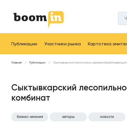
Публикации
Участники рынка
Картотека эмите
Главная
Публикации
Сыктывкарский лесопильно-деревообрабатывающий
Сыктывкарский лесопильн
комбинат
бизнес-мнения
авторы
новости