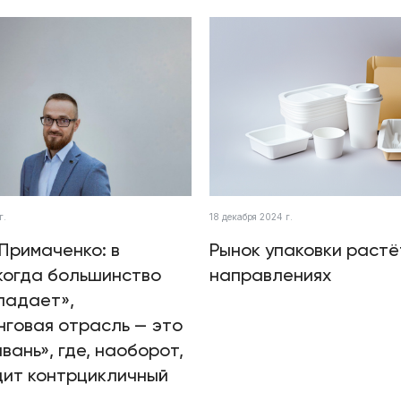
г.
18 декабря 2024 г.
Примаченко: в
Рынок упаковки растё
когда большинство
направлениях
падает»,
говая отрасль — это
авань», где, наоборот,
дит контрцикличный