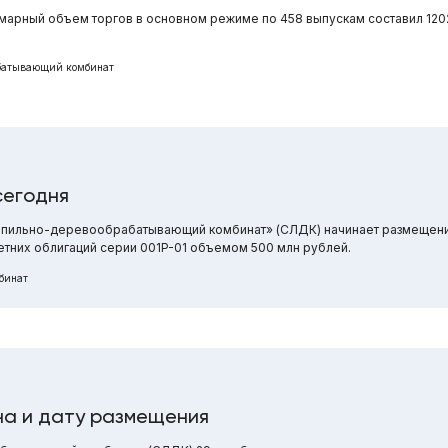
марный объем торгов в основном режиме по 458 выпускам составил 1202
абатывающий комбинат
сегодня
сопильно-деревообрабатывающий комбинат» (СЛДК) начинает размещен
тних облигаций серии 001P-01 объемом 500 млн рублей.
бинат
на и дату размещения