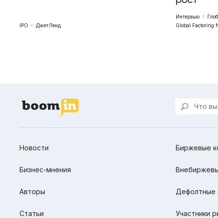
Интервью
Гло
IPO
ДжетЛенд
Global Factoring 
Новости
Биржевые к
Бизнес-мнения
Внебиржевы
Авторы
Дефолтные 
Статьи
Участники р