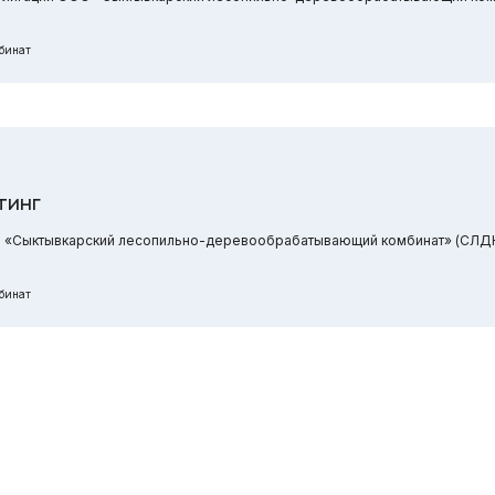
бинат
тинг
О «Сыктывкарский лесопильно-деревообрабатывающий комбинат» (СЛДК)
бинат