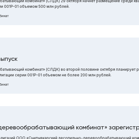
атывающий комбинат» (СЛДК) 29 октября начнет размещение среди к
ии 001P-01 объемом 500 млн рублей.
бинат
выпуск
тывающий комбинат» (СЛДК) во второй половине октября планирует р
игации серии 001P-01 объемом не более 200 млн рублей.
бинат
деревообрабатывающий комбинат» зарегистр
облигаций ООО «Сыктывкарский лесопильно-деревообрабатывающий ком