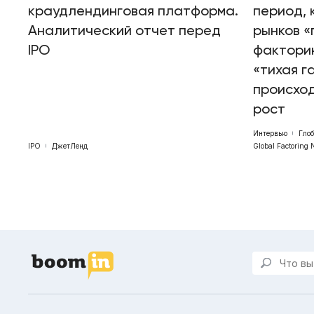
краудлендинговая платформа.
период, 
Аналитический отчет перед
рынков «
IPO
факторин
«тихая г
происхо
рост
Интервью
Гло
IPO
ДжетЛенд
Global Factoring 