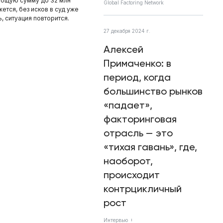
 общую сумму до 32 млн
Global Factoring Network
ется, без исков в суд уже
, ситуация повторится.
27 декабря 2024 г.
Алексей
Примаченко: в
период, когда
большинство рынков
«падает»,
факторинговая
отрасль — это
«тихая гавань», где,
наоборот,
происходит
контрцикличный
рост
Интервью