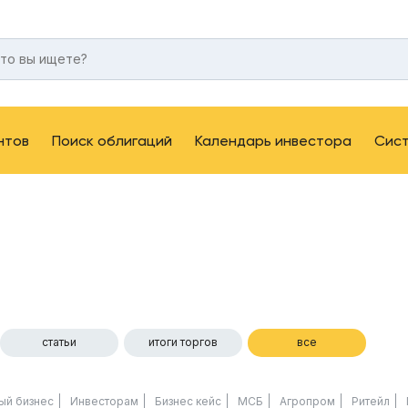
нтов
Поиск облигаций
Календарь инвестора
Сис
статьи
итоги торгов
все
ый бизнес
Инвесторам
Бизнес кейс
МСБ
Агропром
Ритейл