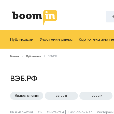
Публикации
Участники рынка
Картотека эмите
Главная
Публикации
ВЭБ.РФ
ВЭБ.РФ
бизнес-мнения
авторы
новости
PR и маркетинг
ОР
Эмитентам
Fashion-бизнес
Ресторанн