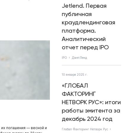
Jetlend. Первая
публичная
краудлендинговая
платформа.
Аналитический
отчет перед IPO
IPO
ДжетЛенд
10 января 2025 г.
«ГЛОБАЛ
ФАКТОРИНГ
НЕТВОРК РУС»: итоги
работы эмитента за
декабрь 2024 год
 их погашения — весной и
Глобал Факторинг Нетворк Рус