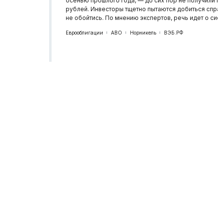
осенью прошлого года, — до сих пор не получили
рублей. Инвесторы тщетно пытаются добиться справ
не обойтись. По мнению экспертов, речь идет о с
Еврооблигации
АВО
Норникель
ВЭБ.РФ