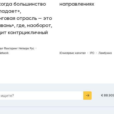
когда большинство
направлениях
падает»,
говая отрасль — это
авань», где, наоборот,
дит контрцикличный
бал Факторинг Нетворк Рус
Network
Юнисервис капитал
IPO
Ламбумиз
€ 88.90