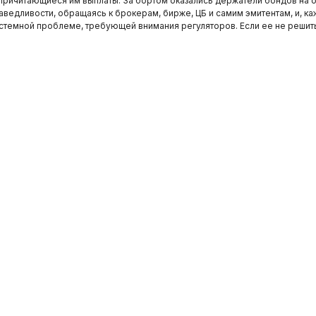
 причитающиеся им выплаты. За бортом оказались держатели бондов на
едливости, обращаясь к брокерам, бирже, ЦБ и самим эмитентам, и, каж
истемной проблеме, требующей внимания регуляторов. Если ее не решить