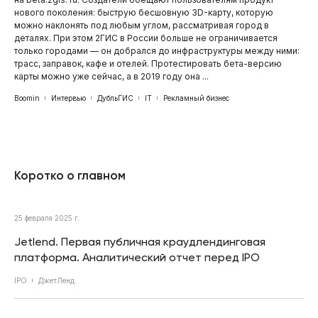
нового поколения: быструю бесшовную 3D-карту, которую
можно наклонять под любым углом, рассматривая город в
деталях. При этом 2ГИС в России больше не ограничивается
только городами — он добрался до инфраструктуры между ними:
трасс, заправок, кафе и отелей. Протестировать бета-версию
карты можно уже сейчас, а в 2019 году она ...
Boomin
Интервью
ДубльГИС
IT
Рекламный бизнес
Коротко о главном
25 февраля 2025 г.
Jetlend. Первая публичная краудлендинговая
платформа. Аналитический отчет перед IPO
IPO
ДжетЛенд