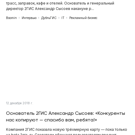
трасс, заправок, кафе и отелей. Основатель и генеральный
директор 2ГИС Александр Сысоев накануне р...
Boomin
Интервью
ДубльГИС
IT
Рекламный бизнес
12 декабря 2018 г.
Основатель 2ГИС Александр Сысоев: «Конкуренты
нас копируют — спасибо вам, ребята!»
Компания 2ГИС показала новую трёхмерную карту — пока только
на beta.2gis. ru. Создатели обещают пользователям продукт