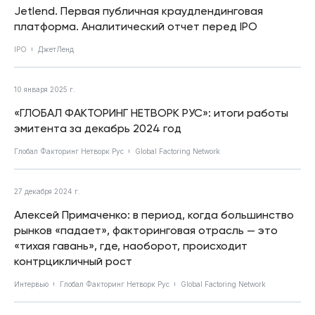
Jetlend. Первая публичная краудлендинговая
платформа. Аналитический отчет перед IPO
IPO
ДжетЛенд
10 января 2025 г.
«ГЛОБАЛ ФАКТОРИНГ НЕТВОРК РУС»: итоги работы
эмитента за декабрь 2024 год
Глобал Факторинг Нетворк Рус
Global Factoring Network
27 декабря 2024 г.
Алексей Примаченко: в период, когда большинство
рынков «падает», факторинговая отрасль — это
«тихая гавань», где, наоборот, происходит
контрцикличный рост
Интервью
Глобал Факторинг Нетворк Рус
Global Factoring Network