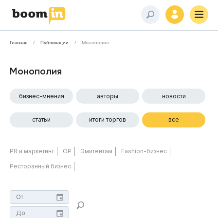
Главная
Публикации
Монополия
Монополия
бизнес-мнения
авторы
новости
статьи
итоги торгов
все
PR и маркетинг
ОР
Эмитентам
Fashion-бизнес
Ресторанный бизнес