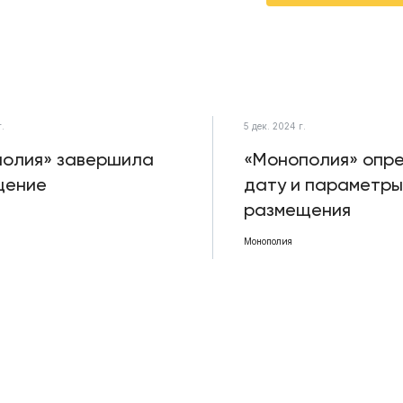
г.
5 дек. 2024 г.
олия» завершила
«Монополия» опр
щение
дату и параметры
размещения
Монополия