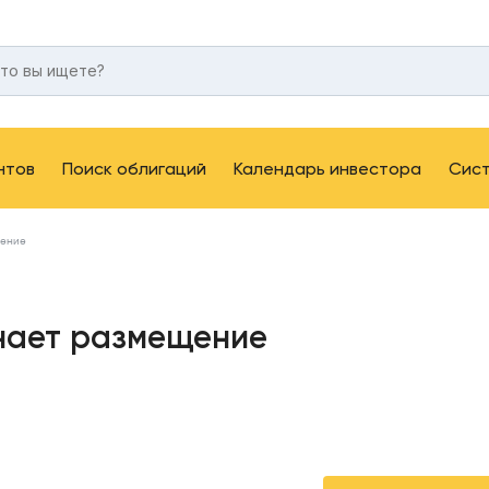
нтов
Поиск облигаций
Календарь инвестора
Сис
щение
нает размещение