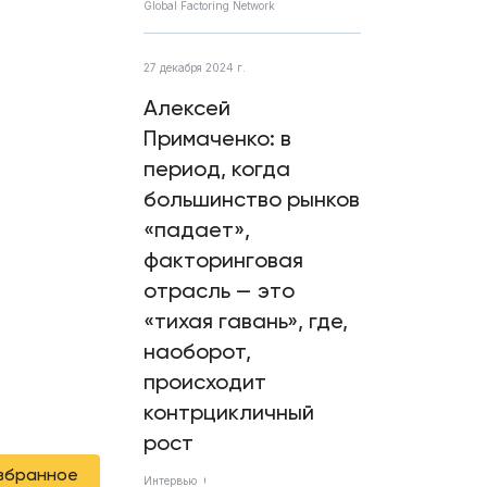
Global Factoring Network
27 декабря 2024 г.
Алексей
Примаченко: в
период, когда
большинство рынков
«падает»,
факторинговая
отрасль — это
«тихая гавань», где,
наоборот,
происходит
контрцикличный
рост
избранное
Интервью