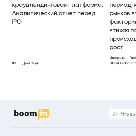
краудлендинговая платформа.
период, 
Аналитический отчет перед
рынков «
IPO
факторин
«тихая г
происхо
рост
Интервью
Гло
IPO
ДжетЛенд
Global Factoring 