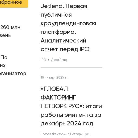
избранное
Jetlend. Первая
публичная
краудлендинговая
 260 млн
платформа.
вень
Аналитический
отчет перед IPO
 По
IPO
ДжетЛенд
их
рганизатор
10 января 2025 г.
«ГЛОБАЛ
ФАКТОРИНГ
НЕТВОРК РУС»: итоги
работы эмитента за
декабрь 2024 год
Глобал Факторинг Нетворк Рус