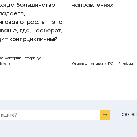
когда большинство
направлениях
падает»,
говая отрасль — это
авань», где, наоборот,
дит контрцикличный
бал Факторинг Нетворк Рус
Network
Юнисервис капитал
IPO
Ламбумиз
€ 88.90