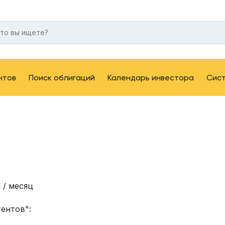
нтов
Поиск облигаций
Календарь инвестора
Сис
 / месяц
ентов":