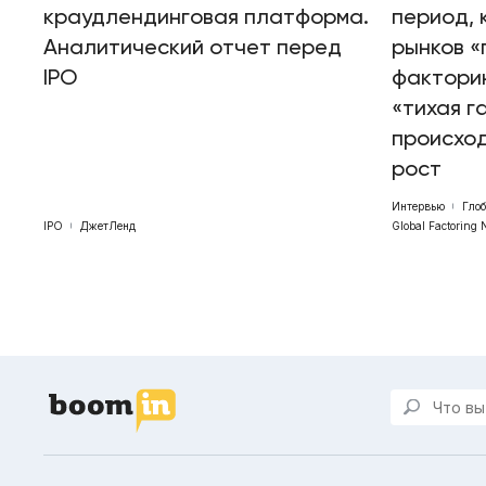
краудлендинговая платформа.
период, 
Аналитический отчет перед
рынков «
IPO
факторин
«тихая г
происхо
рост
Интервью
Гло
IPO
ДжетЛенд
Global Factoring 