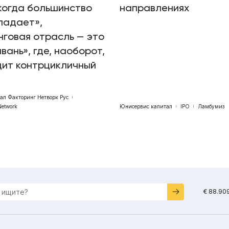
когда большинство
направлениях
падает»,
говая отрасль — это
авань», где, наоборот,
дит контрцикличный
бал Факторинг Нетворк Рус
Network
Юнисервис капитал
IPO
Ламбумиз
€ 88.90