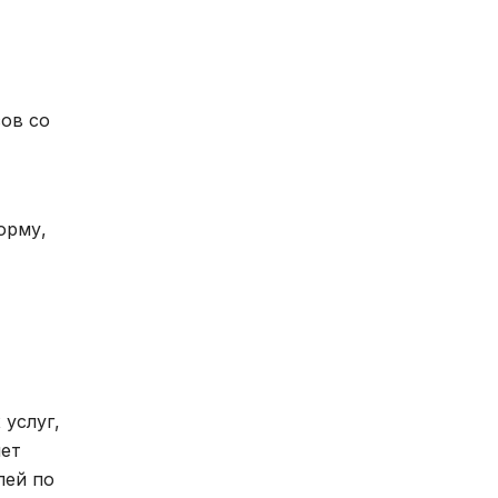
ов со
орму,
услуг,
лет
лей по