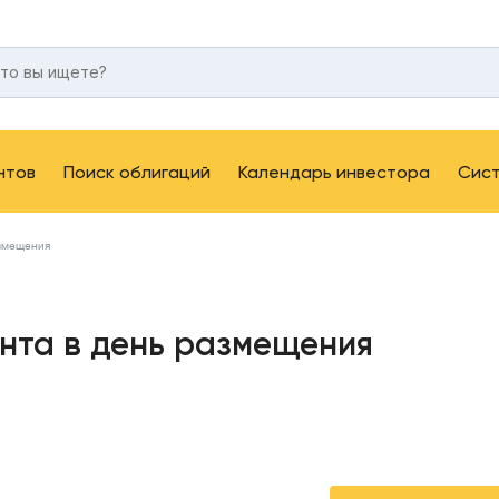
нтов
Поиск облигаций
Календарь инвестора
Сис
азмещения
нта в день размещения