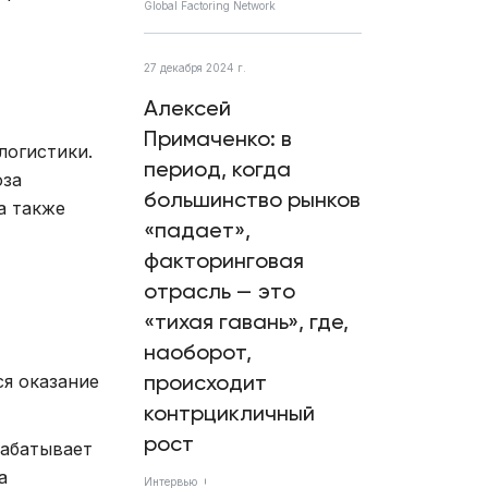
Global Factoring Network
27 декабря 2024 г.
Алексей
Примаченко: в
логистики.
период, когда
оза
большинство рынков
а также
«падает»,
факторинговая
отрасль — это
«тихая гавань», где,
наоборот,
происходит
ся оказание
контрцикличный
рост
рабатывает
а
Интервью