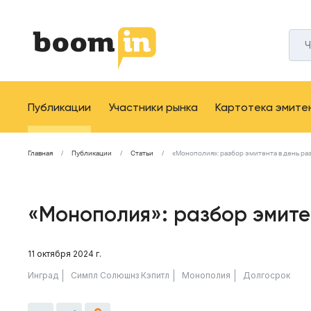
Публикации
Участники рынка
Картотека эмите
Главная
Публикации
Статьи
«Монополия»: разбор эмитента в день р
«Монополия»: разбор эмите
11 октября 2024 г.
Инград
Симпл Солюшнз Кэпитл
Монополия
Долгосрок