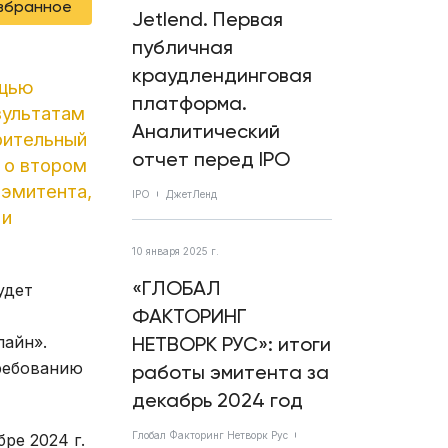
избранное
Jetlend. Первая
публичная
краудлендинговая
ощью
платформа.
зультатам
Аналитический
рительный
отчет перед IPO
 о втором
 эмитента,
IPO
ДжетЛенд
 и
10 января 2025 г.
«ГЛОБАЛ
удет
ФАКТОРИНГ
лайн».
НЕТВОРК РУС»: итоги
требованию
работы эмитента за
декабрь 2024 год
Глобал Факторинг Нетворк Рус
ре 2024 г.