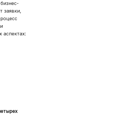
бизнес-
т заявки,
процесс
 и
 аспектах:
четырех