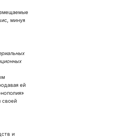
размещаемые
вис, минуя
ериальных
ационных
ым
родавая ей
онополия»
я своей
дств и