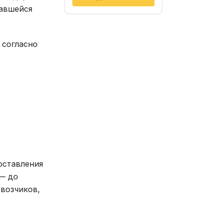
тавшейся
 согласно
оставления
 — до
возчиков,