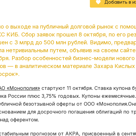
Добавить в 
ло о выходе на публичный долговой рынок с пом
С КИБ. Сбор заявок прошел 8 октября, по его ре
н с 3 млрд до 500 млн рублей. Видимо, предва
ла нетривиальным путем, объявив на своем сайте
ября. Разбор особенностей бизнес-модели нового
ров — в аналитическом материале Захара Кислых
осрок».
АО «Монополия»
стартуют 11 октября. Ставка купона б
нка России плюс 3,75% годовых. Купоны ежемесячные.
убличной безотзывной оферты от ООО «Монополия.Он
основанием для досрочного погашения облигаций по 
 над оферентом.
табильным прогнозом от АКРА, присвоенный в сентяб