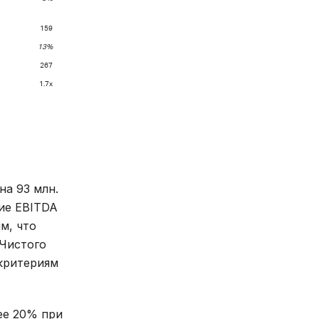
159
13%
267
1.7x
на 93 млн.
ние EBITDA
м, что
 Чистого
 критериям
ее 20% при