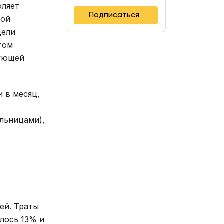
оляет
Подписаться
ной
цели
том
вующей
 в месяц,
льницами),
ей. Траты
лось 13% и