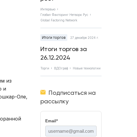
Интервью
Глобал Факторинг Нетворк Рус
Global Factoring Network
Итоги торгов
27 декабря 2024 г.
Итоги торгов за
26.12.2024
Торги
ВДОграф
Новые технологии
им из
о и
Подписаться на
Йошкар-Оле,
рассылку
торанной
Email
*