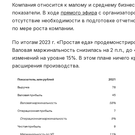
Компания относится к малому и среднему бизне
показатели. В ходе
прямого эфира
с организатор
отсутствие необходимости в подготовке отчетно
по мере роста компании.
По итогам 2023 г. «Простая еда» продемонстриров
Валовая маржинальность снизилась на 2 п.п., д
изменений на уровне 15%. В этом плане ничего 
расширения производства.
Показатель, млн руб
лей
2021
Выручка
78
Валовая прибыль
45
Валовая маржинальность
58%
Операционная прибыль
7
О
перационная
маржинальность
9%
Чистая прибыль
9
Маржинальность по ЧП
11%