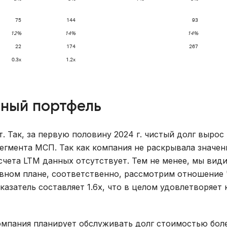
75
144
93
12%
14%
14%
22
174
267
0.3x
1.2x
тный портфель
. Так, за первую половину 2024 г. чистый долг вырос 
сегмента МСП. Так как компания не раскрывала значе
асчета LTM данных отсутствует. Тем не менее, мы види
вном плане, соответственно, рассмотрим отношение
азатель составляет 1.6x, что в целом удовлетворяет
компания планирует обслуживать долг стоимостью бол