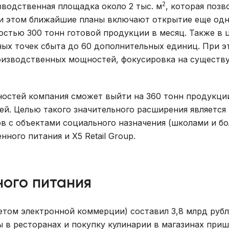
2
водственная площадка около 2 тыс. м
, которая позв
ри этом ближайшие планы включают открытие еще од
стью 300 тонн готовой продукции в месяц. Также в 
ных точек сбыта до 60 дополнительных единиц. При э
производственных мощностей, фокусировка на сущест
остей компания сможет выйти на 360 тонн продукции
й. Целью такого значительного расширения является
в c объектами социального назначения (школами и бо
ого питания и X5 Retail Group.
ого питания
четом электронной коммерции) составил 3,8 млрд рубл
ы в ресторанах и покупку кулинарии в магазинах приш