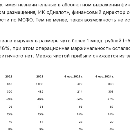
су, имея незначительные в абсолютном выражении фи
ом размещения, ИК «Диалот», финансовый директор о
сти по МСФО. Тем не менее, такая возможность не и
ала выручку в размере чуть более 1 млрд. рублей (+5
о 48%, при этом операционная маржинальность осталас
критичного нет. Маржа чистой прибыли снижается из-з
2022
2023
6 мес. 2023 г.
6 мес. 2024 г.
645
1.008
429
648
320
482
214
303
50%
4
8%
50%
47%
96
151
66
87
15%
15%
15%
13%
49
54
28
29
8%
5%
7%
5%