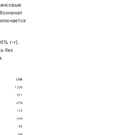
нансовые
бозначил
сключается
6% г-г).
ь без
а
LTM
1.226
571
47%
172
14%
55
5%