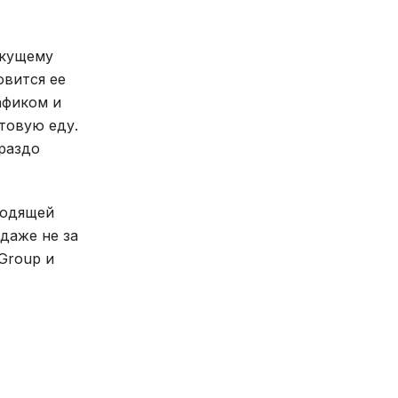
екущему
овится ее
афиком и
товую еду.
раздо
ходящей
даже не за
Group и