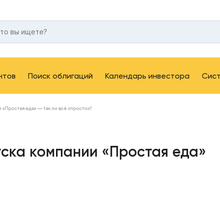
нтов
Поиск облигаций
Календарь инвестора
Сис
«Простая еда» — так ли всё «просто»?
ска компании «Простая еда»