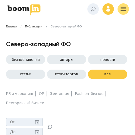
Главная
Публикации
Северо-западный ФО
Северо-западный ФО
бизнес-мнения
авторы
новости
статьи
итоги торгов
все
PR и маркетинг
ОР
Эмитентам
Fashion-бизнес
Ресторанный бизнес