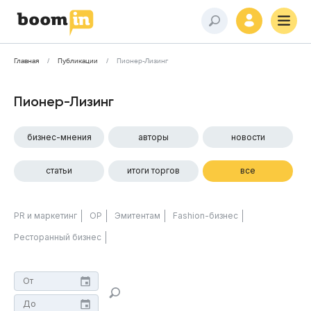
Главная
Публикации
Пионер-Лизинг
Пионер-Лизинг
бизнес-мнения
авторы
новости
статьи
итоги торгов
все
PR и маркетинг
ОР
Эмитентам
Fashion-бизнес
Ресторанный бизнес