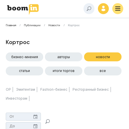
Главная
Публикации
Новости
Кортрос
Кортрос
бизнес-мнения
авторы
новости
статьи
итоги торгов
все
ОР
Эмитентам
Fashion-бизнес
Ресторанный бизнес
Инвесторам