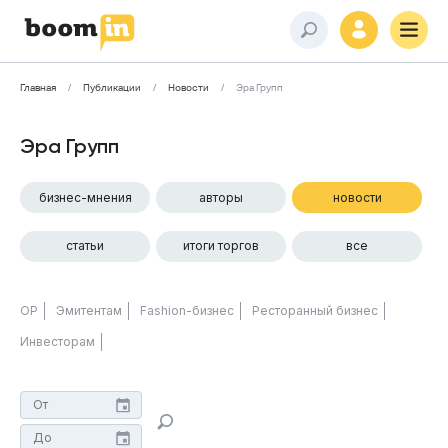
Главная
Публикации
Новости
Эра Групп
Эра Групп
бизнес-мнения
авторы
новости
статьи
итоги торгов
все
ОР
Эмитентам
Fashion-бизнес
Ресторанный бизнес
Инвесторам