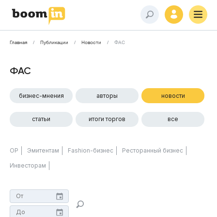
Главная
Публикации
Новости
ФАС
ФАС
бизнес-мнения
авторы
новости
статьи
итоги торгов
все
ОР
Эмитентам
Fashion-бизнес
Ресторанный бизнес
Инвесторам