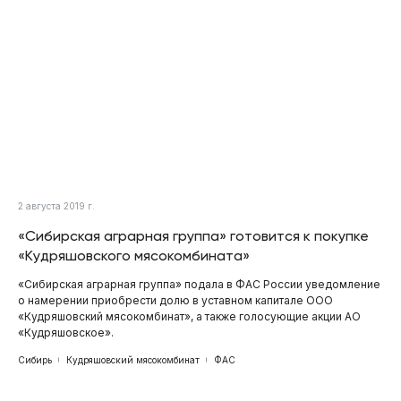
2 августа 2019 г.
«Сибирская аграрная группа» готовится к покупке
«Кудряшовского мясокомбината»
«Сибирская аграрная группа» подала в ФАС России уведомление
о намерении приобрести долю в уставном капитале ООО
«Кудряшовский мясокомбинат», а также голосующие акции АО
«Кудряшовское».
Сибирь
Кудряшовский мясокомбинат
ФАС