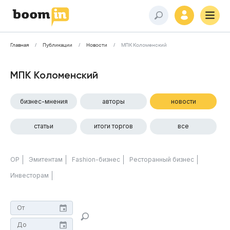
Главная
Публикации
Новости
МПК Коломенский
МПК Коломенский
бизнес-мнения
авторы
новости
статьи
итоги торгов
все
ОР
Эмитентам
Fashion-бизнес
Ресторанный бизнес
Инвесторам