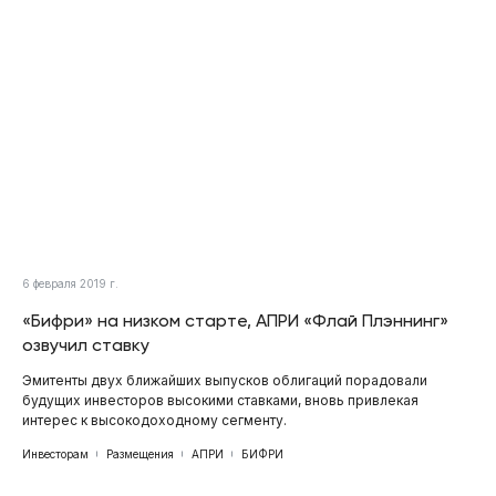
6 февраля 2019 г.
«Бифри» на низком старте, АПРИ «Флай Плэннинг»
озвучил ставку
Эмитенты двух ближайших выпусков облигаций порадовали
будущих инвесторов высокими ставками, вновь привлекая
интерес к высокодоходному сегменту.
Инвесторам
Размещения
АПРИ
БИФРИ