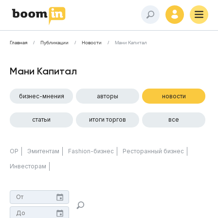
Главная
Публикации
Новости
Мани Капитал
Мани Капитал
бизнес-мнения
авторы
новости
статьи
итоги торгов
все
ОР
Эмитентам
Fashion-бизнес
Ресторанный бизнес
Инвесторам