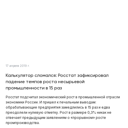
17 апреля 2019 г.
Калькулятор сломался: Росстат зафиксировал
падение темпов роста несырьевой
промышленности в 15 раз
Росстат подсчитал экономический рост в промышленной отрасли
экономики России. И пришел к печальным выводам:
обрабатывающие предприятия замедлились в 15 раз и едва
преодолели нулевую отметку. Рост в размере 0,3% никак не
отвечает предыдущим заявлениям о «прорывном» росте
промпроизводства.