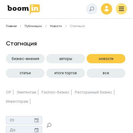
Главная
Публикации
Новости
Стагнация
Стагнация
бизнес-мнения
авторы
новости
статьи
итоги торгов
все
ОР
Эмитентам
Fashion-бизнес
Ресторанный бизнес
Инвесторам