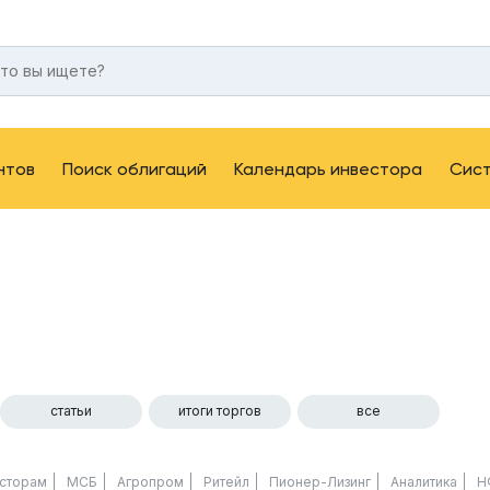
нтов
Поиск облигаций
Календарь инвестора
Сис
статьи
итоги торгов
все
сторам
МСБ
Агропром
Ритейл
Пионер-Лизинг
Аналитика
Н