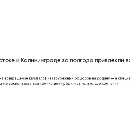
токе и Калининграде за полгода привлекли в
 на возвращение капиталов из зарубежных офшоров на родину — в спец
а же воспользоваться «амнистией» решились только две компании.