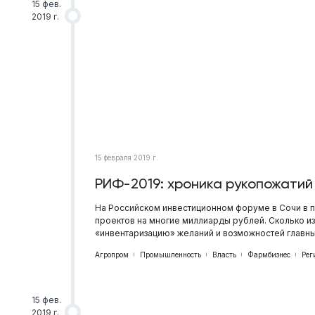
15 фев.
2019 г.
15 февраля 2019 г.
РИФ-2019: хроника рукопожатий
На Российском инвестиционном форуме в Сочи в п
проектов на многие миллиарды рублей. Сколько из
«инвентаризацию» желаний и возможностей главн
Агропром
Промышленность
Власть
Фармбизнес
Рег
15 фев.
2019 г.