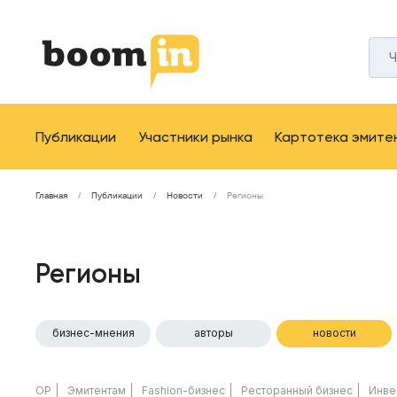
Публикации
Участники рынка
Картотека эмите
Главная
Публикации
Новости
Регионы
Регионы
бизнес-мнения
авторы
новости
ОР
Эмитентам
Fashion-бизнес
Ресторанный бизнес
Инве