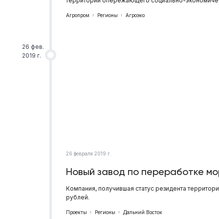
территории опережающего социально-экономичес
Агропром
Регионы
Агроэко
26 фев.
2019 г.
26 февраля 2019 г.
Новый завод по переработке мо
Компания, получившая статус резидента территори
рублей.
Проекты
Регионы
Дальний Восток