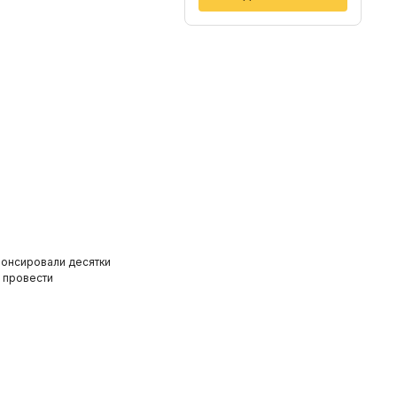
нонсировали десятки
л провести