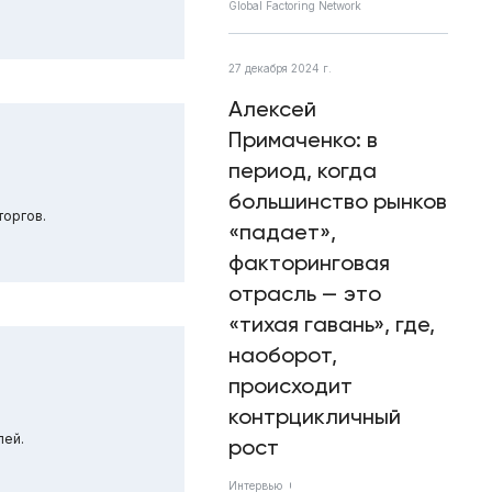
Global Factoring Network
27 декабря 2024 г.
Алексей
Примаченко: в
период, когда
большинство рынков
торгов.
«падает»,
факторинговая
отрасль — это
«тихая гавань», где,
наоборот,
происходит
контрцикличный
лей.
рост
Интервью