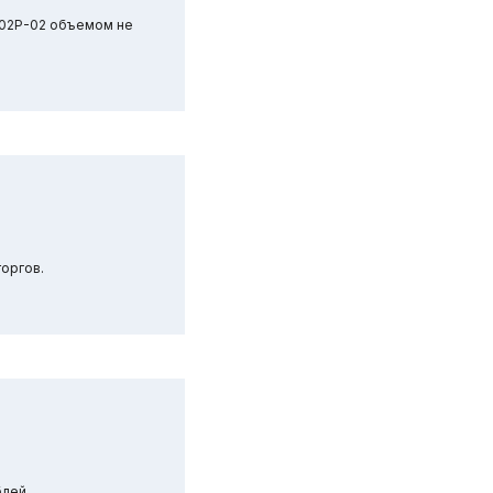
002Р-02 объемом не
оргов.
блей.