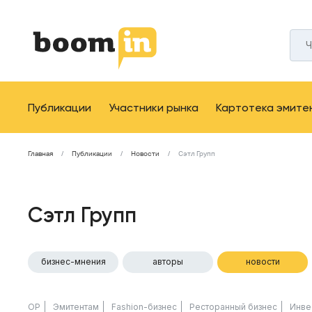
Публикации
Участники рынка
Картотека эмите
Главная
Публикации
Новости
Сэтл Групп
Сэтл Групп
бизнес-мнения
авторы
новости
ОР
Эмитентам
Fashion-бизнес
Ресторанный бизнес
Инве