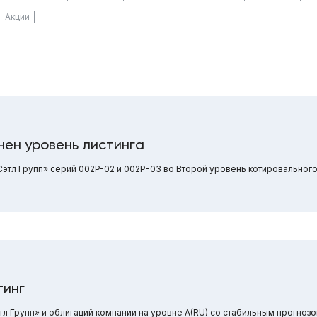
Акции
нен уровень листинга
тл Групп» серий 002P-02 и 002Р-03 во Второй уровень котировального
тинг
 Групп» и облигаций компании на уровне A(RU) со стабильным прогнозо