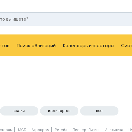
нтов
Поиск облигаций
Календарь инвестора
Сис
статьи
итоги торгов
все
сторам
МСБ
Агропром
Ритейл
Пионер-Лизинг
Аналитика
Н