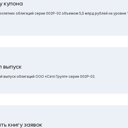
у купона
ехлетних облигаций серии 002Р-02 объемом 5,5 млрд рублей на уровне 
л выпуск
й выпуск облигаций ООО «Сэтл Групп» серии 002P-02.
ть книгу заявок