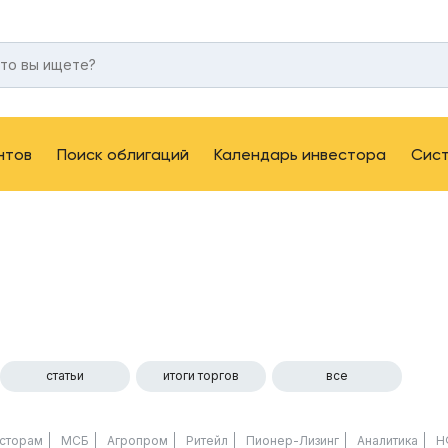
нтов
Поиск облигаций
Календарь инвестора
Сис
статьи
итоги торгов
все
сторам
МСБ
Агропром
Ритейл
Пионер-Лизинг
Аналитика
Н