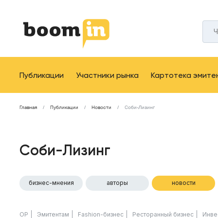
Публикации
Участники рынка
Картотека эмите
Главная
Публикации
Новости
Соби-Лизинг
Соби-Лизинг
бизнес-мнения
авторы
новости
ОР
Эмитентам
Fashion-бизнес
Ресторанный бизнес
Инве