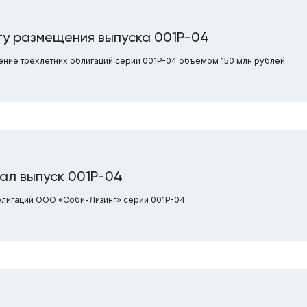
ту размещения выпуска 001P-04
ние трехлетних облигаций серии 001P-04 объемом 150 млн рублей.
ал выпуск 001P-04
блигаций ООО «Соби-Лизинг» серии 001P-04.