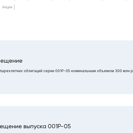
Акции
мещение
ырехлетних облигаций серии 001Р-05 номинальным объемом 300 млн р
ещение выпуска 001P-05