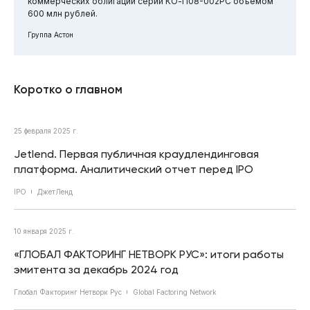
коммерческих облигаций серии КО-П08-002РС объемом
600 млн рублей.
Группа Астон
Коротко о главном
25 февраля 2025 г.
Jetlend. Первая публичная краудлендинговая
платформа. Аналитический отчет перед IPO
IPO
ДжетЛенд
10 января 2025 г.
«ГЛОБАЛ ФАКТОРИНГ НЕТВОРК РУС»: итоги работы
эмитента за декабрь 2024 год
Глобал Факторинг Нетворк Рус
Global Factoring Network