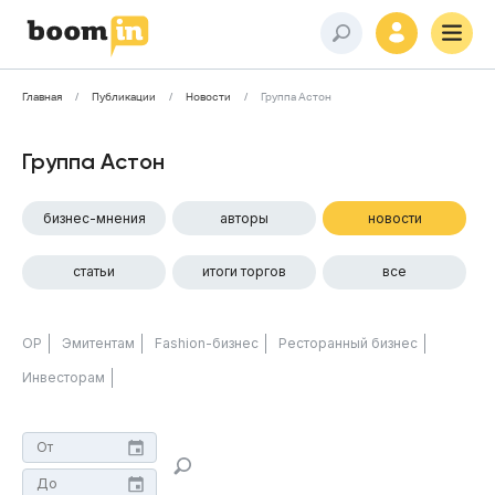
Главная
Публикации
Новости
Группа Астон
Группа Астон
бизнес-мнения
авторы
новости
статьи
итоги торгов
все
ОР
Эмитентам
Fashion-бизнес
Ресторанный бизнес
Инвесторам