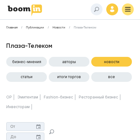
Главная
Публикации
Новости
Плаза-Телеком
Плаза-Телеком
бизнес-мнения
авторы
новости
статьи
итоги торгов
все
ОР
Эмитентам
Fashion-бизнес
Ресторанный бизнес
Инвесторам