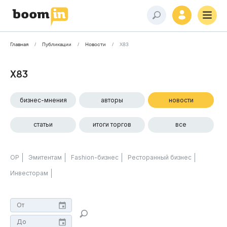
Главная
Публикации
Новости
Х83
Х83
бизнес-мнения
авторы
новости
статьи
итоги торгов
все
ОР
Эмитентам
Fashion-бизнес
Ресторанный бизнес
Инвесторам