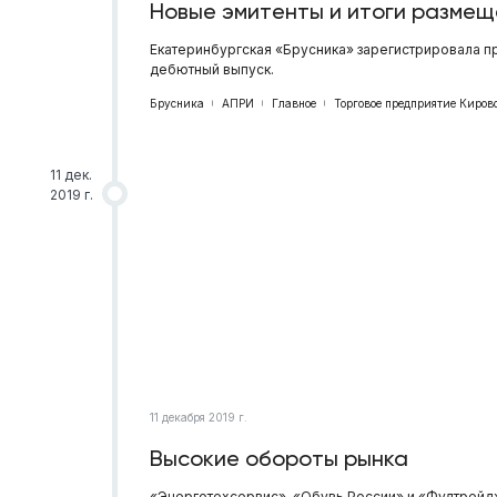
Новые эмитенты и итоги размещ
Екатеринбургская «Брусника» зарегистрировала п
дебютный выпуск.
Брусника
АПРИ
Главное
Торговое предприятие Киров
11 дек.
2019 г.
11 декабря 2019 г.
Высокие обороты рынка
«Энерготехсервис», «Обувь России» и «Фудтрейд