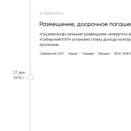
27 марта 2020 г.
Размещение, досрочное погашен
«Грузовичкоф» начинает размещение четвертого в
«Сибирский КХП» установил ставку дохода на вто
прогнозом.
Сибирский КХП
Круиз
Главное
Роснано
ИСК ЭНК
27 дек.
2019 г.