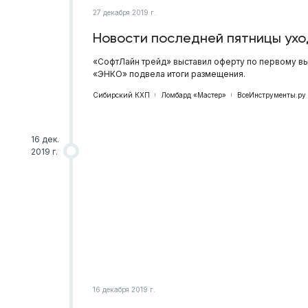
27 декабря 2019 г.
Новости последней пятницы ух
«СофтЛайн трейд» выставил оферту по первому в
«ЭНКО» подвела итоги размещения.
Сибирский КХП
Ломбард «Мастер»
ВсеИнструменты.ру
16 дек.
2019 г.
16 декабря 2019 г.