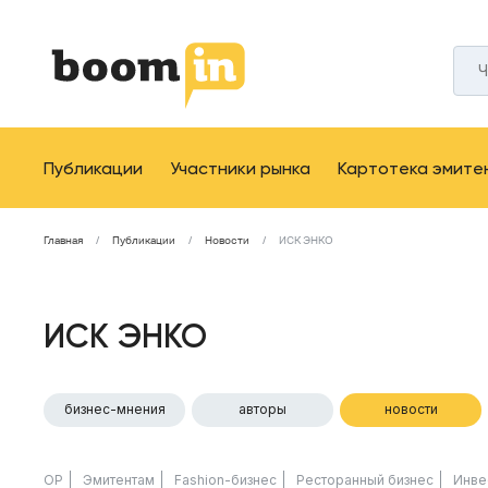
Публикации
Участники рынка
Картотека эмите
Главная
Публикации
Новости
ИСК ЭНКО
ИСК ЭНКО
бизнес-мнения
авторы
новости
ОР
Эмитентам
Fashion-бизнес
Ресторанный бизнес
Инве