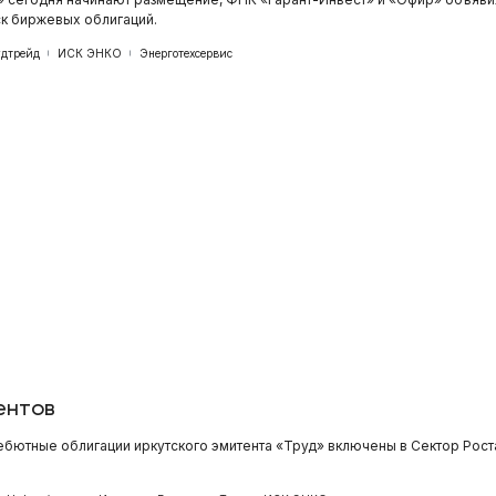
ск биржевых облигаций.
дтрейд
ИСК ЭНКО
Энерготехсервис
ентов
бютные облигации иркутского эмитента «Труд» включены в Сектор Рост