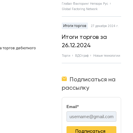
Глобал Факторинг Нетворк Рус
Global Factoring Network
Итоги торгов
27 декабря 2024 г.
Итоги торгов за
26.12.2024
а торгов дебютного
Торги
ВДОграф
Новые технологии
Подписаться на
рассылку
Email
*
Подписаться