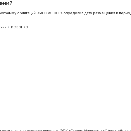
ений
рограмму облигаций, «ИСК «ЭНКО» определил дату размещения и период
ский
ИСК ЭНКО
» сегодня начинают размещение, ФПК «Гарант-Инвест» и «Офир» объяв