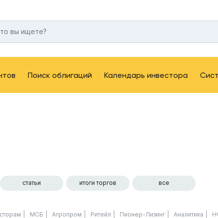
нтов
Поиск облигаций
Календарь инвестора
Сис
статьи
итоги торгов
все
сторам
МСБ
Агропром
Ритейл
Пионер-Лизинг
Аналитика
Н