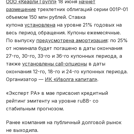
ООО «Кеарли Групп»
18 июня
начнет
размещение
трехлетних облигаций серии 001Р-01
объемом 150 млн рублей. Ставка
купона
установлена
на уровне 21% годовых на
весь период обращения. Купоны ежемесячные.
По выпуску
предусмотрена амортизация
: по 25%
от номинала будет погашено в даты окончания
27-го, 30-го, 33-го и 36-го купонных периода, а
также
установлены call-опционы
в даты
окончания 12-го, 18-го и 24-го купонных периода.
Организатор —
ИК «Иволга капитал»
.
«Эксперт РА» в мае присвоил кредитный
рейтинг эмитенту на уровне ruBB- со
стабильным прогнозом.
Ранее компания на публичный долговой рынок
не выходила.