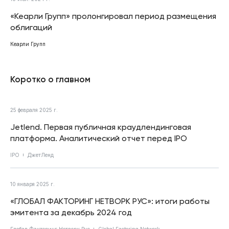
«Кеарли Групп» пролонгировал период размещения
облигаций
Кеарли Групп
Коротко о главном
25 февраля 2025 г.
Jetlend. Первая публичная краудлендинговая
платформа. Аналитический отчет перед IPO
IPO
ДжетЛенд
10 января 2025 г.
«ГЛОБАЛ ФАКТОРИНГ НЕТВОРК РУС»: итоги работы
эмитента за декабрь 2024 год
Глобал Факторинг Нетворк Рус
Global Factoring Network