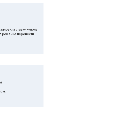
тановила ставку купона
ял решение перенести
м
зом.