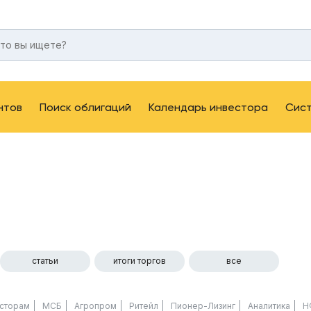
нтов
Поиск облигаций
Календарь инвестора
Сис
статьи
итоги торгов
все
сторам
МСБ
Агропром
Ритейл
Пионер-Лизинг
Аналитика
Н