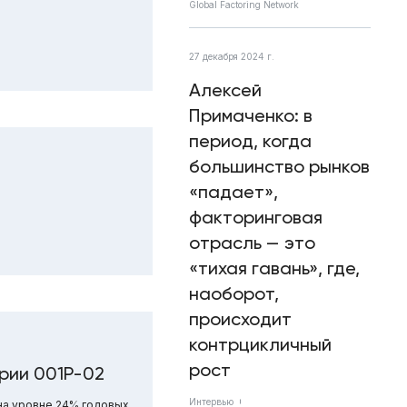
Global Factoring Network
27 декабря 2024 г.
Алексей
Примаченко: в
период, когда
большинство рынков
«падает»,
факторинговая
отрасль — это
«тихая гавань», где,
наоборот,
происходит
контрцикличный
рост
рии 001Р-02
Интервью
на уровне 24% годовых.