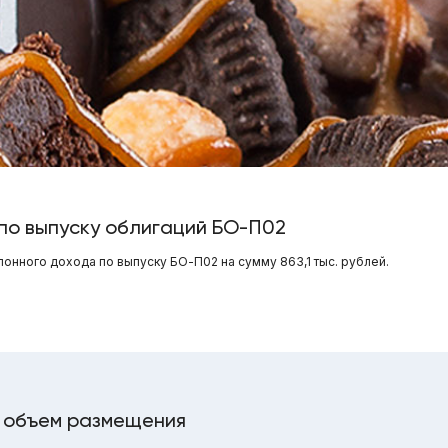
по выпуску облигаций БО-П02
онного дохода по выпуску БО-П02 на сумму 863,1 тыс. рублей.
 объем размещения