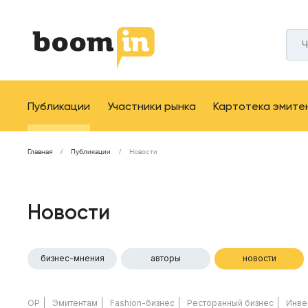
Публикации
Участники рынка
Картотека эмите
Главная
Публикации
Новости
Новости
бизнес-мнения
авторы
новости
ОР
Эмитентам
Fashion-бизнес
Ресторанный бизнес
Инве